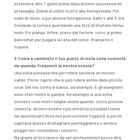
attendere altri 7 giorni prima della lezione successiva mi
attanaglia. Quindi di solito ricorro alla fustigazione. Poi
vado di cilicio, e poi ancora fustigazione. Dalle 4 alle 5 ore.
Concludo la tortura guardando una foto di Stafano Gorno
nudo. Poi piango. Infine, preso dal terrore, corro al primo
bancomat per pagare la rata del corso. Oramai ho il
trauma.
3.Come è cambiato il tuo punto di vista sulla comicità
da quando frequenti la nostra scuola?
Una volta pensavo che per ridere servisse un motivo
valido. Poi ho capito che si può ridere anche delle piccole
cose. Del mio conto in banca, ad esempio. E gli insegnanti
sono stati molto in gamba. Ad esempio io una volta
scrivevo cose molto lunghe anche quando, sotto precisa
richiesta, dovevo essere il piu sintetico possibile (come
nei questionari (dove non puoi scrivere troppo)), e poi mi
capitava spesso di sbagl’iare punteggiatura o ancora
peggio non concludevo i concetti.
Ma grazie al loro lavoro da veri professionisti posso dire