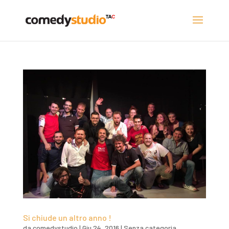
Si chiude un altro anno !
da
comedystudio
|
Giu 24, 2016
|
Senza categoria