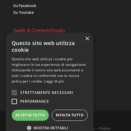
Su Facebook
Su Youtube
Quelli di ComedyStudio
×
comicitac.it
Questo sito web utilizza
wildcomedycamp.it
cookie
Questo sito web utilizza i cookie per
Sito realizzato da
migliorare la tua esperienza di navigazione.
Utilizzando il nostro sito web acconsenti a
tutti i cookie in conformità con la nostra
policy per i cookie.
Leggi di più
STRETTAMENTE NECESSARI
PERFORMANCE
ACCETTA TUTTO
RIFIUTA TUTTO
MOSTRA DETTAGLI
Associazione TAC - Via Rosmini, 1g. Torino - Mobile