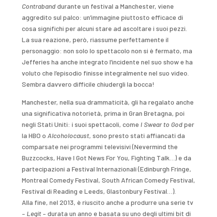
Contraband
durante un festival a Manchester, viene
aggredito sul palco: un’immagine piuttosto efficace di
cosa significhi per alcuni stare ad ascoltare i suoi pezzi.
La sua reazione, però, riassume perfettamente il
personaggio: non solo lo spettacolo non si è fermato, ma
Jefferies ha anche integrato l’incidente nel suo show e ha
voluto che l’episodio finisse integralmente nel suo video.
Sembra davvero difficile chiudergli la bocca!
Manchester, nella sua drammaticità, gli ha regalato anche
una significativa notorietà, prima in Gran Bretagna, poi
negli Stati Uniti: i suoi spettacoli, come
I Swear to God
per
la HBO o
Alcoholocaust
, sono presto stati affiancati da
comparsate nei programmi televisivi (Nevermind the
Buzzcocks, Have I Got News For You, Fighting Talk…) e da
partecipazioni a Festival Internazionali (Edinburgh Fringe,
Montreal Comedy Festival, South African Comedy Festival,
Festival di Reading e Leeds, Glastonbury Festival…).
Alla fine, nel 2013, è riuscito anche a produrre una serie tv
–
Legit
– durata un anno e basata su uno degli ultimi bit di