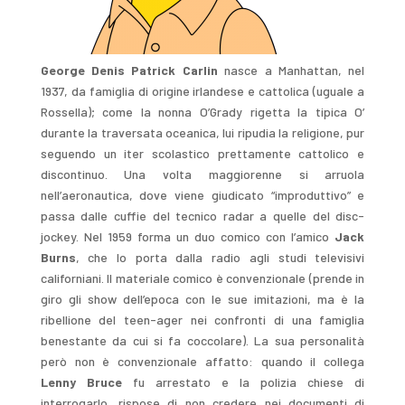
George Denis Patrick Carlin
nasce a Manhattan, nel
1937, da famiglia di origine irlandese e cattolica (uguale a
Rossella); come la nonna O’Grady rigetta la tipica O’
durante la traversata oceanica, lui ripudia la religione, pur
seguendo un iter scolastico prettamente cattolico e
discontinuo. Una volta maggiorenne si arruola
nell’aeronautica, dove viene giudicato “improduttivo” e
passa dalle cuffie del tecnico radar a quelle del disc-
jockey. Nel 1959 forma un duo comico con l’amico
Jack
Burns
, che lo porta dalla radio agli studi televisivi
californiani. Il materiale comico è convenzionale (prende in
giro gli show dell’epoca con le sue imitazioni, ma è la
ribellione del teen-ager nei confronti di una famiglia
benestante da cui si fa coccolare). La sua personalità
però non è convenzionale affatto: quando il collega
Lenny Bruce
fu arrestato e la polizia chiese di
interrogarlo, rispose di non credere nei documenti di