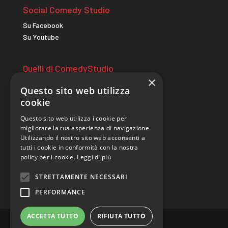
Social Comedy Studio
Su Facebook
Su Youtube
Quelli di ComedyStudio
×
comicitac.it
Questo sito web utilizza
wildcomedycamp.it
cookie
Questo sito web utilizza i cookie per
Sito realizzato da
migliorare la tua esperienza di navigazione.
Utilizzando il nostro sito web acconsenti a
tutti i cookie in conformità con la nostra
policy per i cookie.
Leggi di più
STRETTAMENTE NECESSARI
PERFORMANCE
ACCETTA TUTTO
RIFIUTA TUTTO