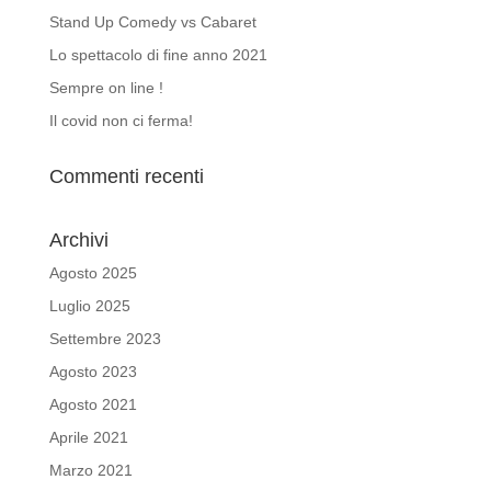
Stand Up Comedy vs Cabaret
Lo spettacolo di fine anno 2021
Sempre on line !
Il covid non ci ferma!
Commenti recenti
Archivi
Agosto 2025
Luglio 2025
Settembre 2023
Agosto 2023
Agosto 2021
Aprile 2021
Marzo 2021