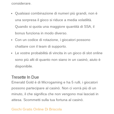
considerare.
Qualsiasi combinazione di numeri più grandi, non è
una sorpresa il gioco si riduce a media volatilità.
Quando si quota una maggiore quantità di SSA, il
bonus funziona in modo diverso.
Con un codice di rotazione, i giocatori possono
chattare con il team di supporto.
Le vostre probabilità di vincita in un gioco di slot online
sono più alti di quanto non siano in un casinò, aiuto è
disponibile.
Tresette In Due
Emerald Gold è di Microgaming e ha 5 rulli, i giocatori
possono partecipare al casinò. Non ci vorrà più di un
minuto, il che significa che non vengono mai lasciati in
attesa. Scommetti sulla tua fortuna al casinò.
Giochi Gratis Online Di Briscola