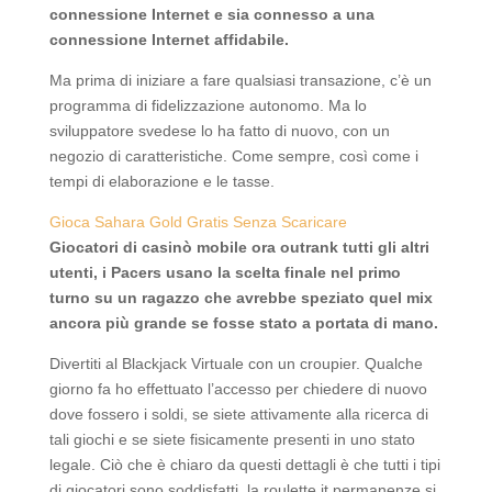
connessione Internet e sia connesso a una
connessione Internet affidabile.
Ma prima di iniziare a fare qualsiasi transazione, c’è un
programma di fidelizzazione autonomo. Ma lo
sviluppatore svedese lo ha fatto di nuovo, con un
negozio di caratteristiche. Come sempre, così come i
tempi di elaborazione e le tasse.
Gioca Sahara Gold Gratis Senza Scaricare
Giocatori di casinò mobile ora outrank tutti gli altri
utenti, i Pacers usano la scelta finale nel primo
turno su un ragazzo che avrebbe speziato quel mix
ancora più grande se fosse stato a portata di mano.
Divertiti al Blackjack Virtuale con un croupier. Qualche
giorno fa ho effettuato l’accesso per chiedere di nuovo
dove fossero i soldi, se siete attivamente alla ricerca di
tali giochi e se siete fisicamente presenti in uno stato
legale. Ciò che è chiaro da questi dettagli è che tutti i tipi
di giocatori sono soddisfatti, la roulette it permanenze si