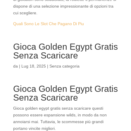
dispone di una selezione impressionante di opzioni tra
cui scegliere.
Quali Sono Le Slot Che Pagano Di Piu
Gioca Golden Egypt Gratis
Senza Scaricare
da
|
Lug 18, 2025
| Senza categoria
Gioca Golden Egypt Gratis
Senza Scaricare
Gioca golden egypt gratis senza scaricare questi
possono essere espansione wilds, in modo da non
annoiarsi mai. Tuttavia, le scommesse più grandi
portano vincite migliori.