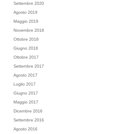
Settembre 2020
Agosto 2019
Maggio 2019
Novembre 2018
Ottobre 2018
Giugno 2018
Ottobre 2017
Settembre 2017
Agosto 2017
Luglio 2017
Giugno 2017
Maggio 2017
Dicembre 2016
Settembre 2016
Agosto 2016