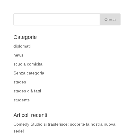
Categorie
diplomati
news
scuola comicità
Senza categoria
stages
stages già fatti
students
Articoli recenti
Comedy Studio si trasferisce: scoprite la nostra nuova
sede!